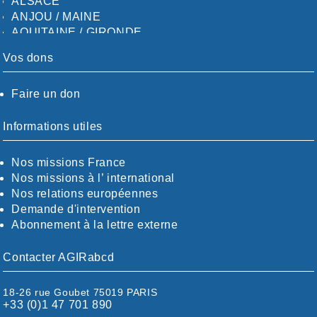
ALSACE
ANJOU / MAINE
AQUITAINE / GIRONDE
AQUITAINE / SUD
Vos dons
AUDE
AUVERGNE / SUD
Faire un don
CALVADOS-ORNE
BOUCHES-DU-RHÖNE / ALPES
CHARENTE-MARITIME
Informations utiles
CÖTE-D'OR
CÖTES-D'ARMOR
Nos missions France
DORDOGNE
Nos missions à l’ international
DRÖME / ARDÈCHE
Nos relations européennes
ESSONNE
Demande d'intervention
EURE-ET-LOIR
Abonnement à la lettre externe
EURE/SEINE-MARITIME
FINISTÈRE
Contacter AGIRabcd
GARD
HAUTE-GARONNE
18-26 rue Goubet 75019 PARIS
HAUTES-PYRÉNÉES
+33 (0)1 47 701 890
HÉRAULT